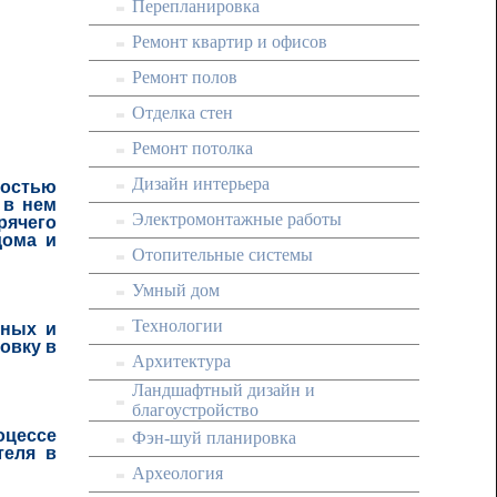
Перепланировка
Ремонт квартир и офисов
Ремонт полов
Отделка стен
Ремонт потолка
Дизайн интерьера
остью
 в нем
Электромонтажные работы
рячего
дома и
Отопительные системы
Умный дом
Технологии
тных и
овку в
Архитектура
Ландшафтный дизайн и
благоустройство
оцессе
Фэн-шуй планировка
теля в
Археология