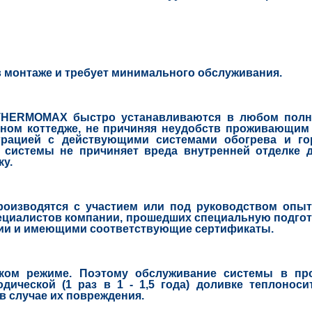
в монтаже и требует минимального обслуживания.
HERMOMAX быстро устанавливаются в любом полн
нном коттедже, не причиняя неудобств проживающим
грацией с действующими системами обогрева и го
 системы не причиняет вреда внутренней отделке 
ку.
изводятся с участием или под руководством опы
циалистов компании, прошедших специальную подгот
нии и имеющими соответствующие сертификаты.
ом режиме. Поэтому обслуживание системы в пр
дической (1 раз в 1 - 1,5 года) доливке теплоноси
в случае их повреждения.